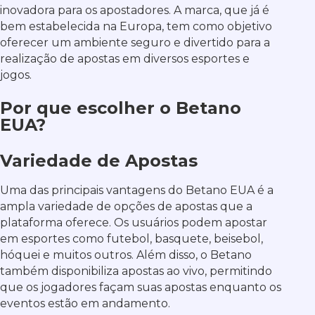
inovadora para os apostadores. A marca, que já é
bem estabelecida na Europa, tem como objetivo
oferecer um ambiente seguro e divertido para a
realização de apostas em diversos esportes e
jogos.
Por que escolher o Betano
EUA?
Variedade de Apostas
Uma das principais vantagens do Betano EUA é a
ampla variedade de opções de apostas que a
plataforma oferece. Os usuários podem apostar
em esportes como futebol, basquete, beisebol,
hóquei e muitos outros. Além disso, o Betano
também disponibiliza apostas ao vivo, permitindo
que os jogadores façam suas apostas enquanto os
eventos estão em andamento.