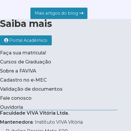
Mais artigos do blog
Saiba mais
Portal Acadêmico
Faça sua matrícula!
Cursos de Graduação
Sobre a FAVIVA
Cadastro no e-MEC
Validação de documentos
Fale conosco
Ouvidoria
Faculdade VIVA Vitória Ltda.
Mantenedora
: Instituto VIVA Vitória