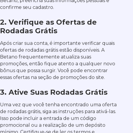
Betano, preencha suas informações pessoais e
confirme seu cadastro.
2. Verifique as Ofertas de
Rodadas Grátis
Após criar sua conta, é importante verificar quais
ofertas de rodadas grátis estão disponíveis. A
Betano frequentemente atualiza suas
promoções, então fique atento a qualquer novo
bônus que possa surgir. Você pode encontrar
essas ofertas na seção de promoções do site.
3. Ative Suas Rodadas Grátis
Uma vez que você tenha encontrado uma oferta
de rodadas grátis, siga as instruções para ativá-las.
Isso pode incluir a entrada de um código
promocional ou a realização de um depósito
mínimo. Certifique-se de ler os termos e