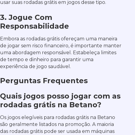
usar suas rodadas grátis em jogos desse tipo.
3. Jogue Com
Responsabilidade
Embora as rodadas grátis ofereçam uma maneira
de jogar sem risco financeiro, é importante manter
uma abordagem responsável. Estabeleça limites
de tempo e dinheiro para garantir uma
experiência de jogo saudável.
Perguntas Frequentes
Quais jogos posso jogar com as
rodadas grátis na Betano?
Os jogos elegíveis para rodadas grátis na Betano
são geralmente listados na promoção. A maioria
das rodadas grátis pode ser usada em máquinas