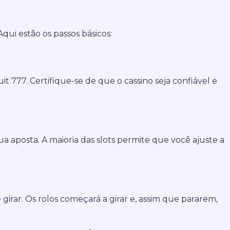
qui estão os passos básicos:
it 777. Certifique-se de que o cassino seja confiável e
 sua aposta. A maioria das slots permite que você ajuste a
 girar. Os rolos começará a girar e, assim que pararem,