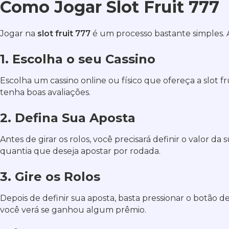
Como Jogar Slot Fruit 777
Jogar na
slot fruit 777
é um processo bastante simples. A
1. Escolha o seu Cassino
Escolha um cassino online ou físico que ofereça a slot fru
tenha boas avaliações.
2. Defina Sua Aposta
Antes de girar os rolos, você precisará definir o valor da
quantia que deseja apostar por rodada.
3. Gire os Rolos
Depois de definir sua aposta, basta pressionar o botão de
você verá se ganhou algum prêmio.