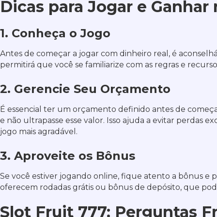
Dicas para Jogar e Ganhar n
1. Conheça o Jogo
Antes de começar a jogar com dinheiro real, é aconselháv
permitirá que você se familiarize com as regras e recurso
2. Gerencie Seu Orçamento
É essencial ter um orçamento definido antes de começar
e não ultrapasse esse valor. Isso ajuda a evitar perdas 
jogo mais agradável.
3. Aproveite os Bônus
Se você estiver jogando online, fique atento a bônus e 
oferecem rodadas grátis ou bônus de depósito, que po
Slot Fruit 777: Perguntas 