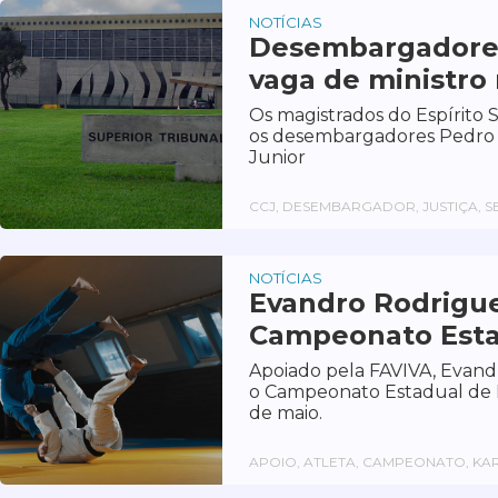
NOTÍCIAS
Desembargadores 
vaga de ministro
Os magistrados do Espírito 
os desembargadores Pedro V
Junior
CCJ, DESEMBARGADOR, JUSTIÇA, SEN
NOTÍCIAS
Evandro Rodrigue
Campeonato Esta
Apoiado pela FAVIVA, Evand
o Campeonato Estadual de K
de maio.
APOIO, ATLETA, CAMPEONATO, KAR