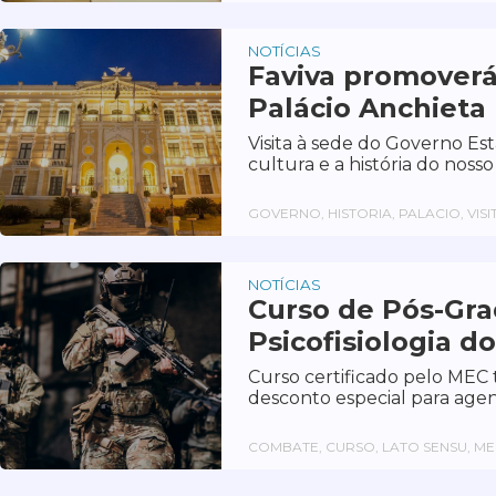
NOTÍCIAS
Faviva promoverá 
Palácio Anchieta
Visita à sede do Governo Es
cultura e a história do nosso
GOVERNO, HISTORIA, PALACIO, VISI
NOTÍCIAS
Curso de Pós-Gr
Psicofisiologia 
Curso certificado pelo MEC
desconto especial para age
COMBATE, CURSO, LATO SENSU, M