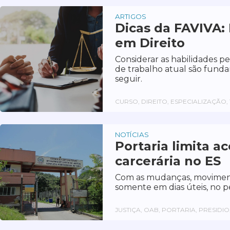
ARTIGOS
Dicas da FAVIVA:
em Direito
Considerar as habilidades pe
de trabalho atual são funda
seguir.
CURSO, DIREITO, ESPECIALIZAÇÃO,
NOTÍCIAS
Portaria limita 
carcerária no ES
Com as mudanças, moviment
somente em dias úteis, no p
JUSTIÇA, OAB, PORTARIA, PRESIDIO