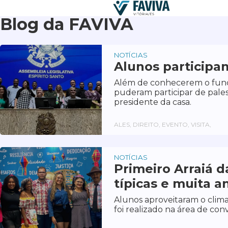
Blog da FAVIVA
NOTÍCIAS
Alunos participa
Além de conhecerem o func
puderam participar de pale
presidente da casa.
ALES, DIREITO, EVENTO, VISITA,
NOTÍCIAS
Primeiro Arraiá 
típicas e muita 
Alunos aproveitaram o clima
foi realizado na área de conv