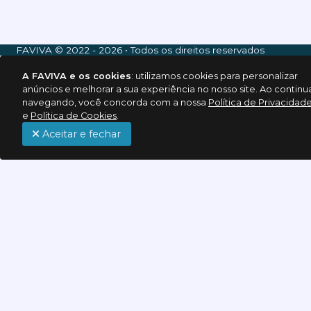
FAVIVA © 2022 - 2026 • Todos os direitos reservados
A FAVIVA e os cookies
: utilizamos cookies para personalizar
anúncios e melhorar a sua experiência no nosso site. Ao continu
navegando, você concorda com a nossa
Política de Privacidad
e
Política de Cookies
.
Aceitar e fechar