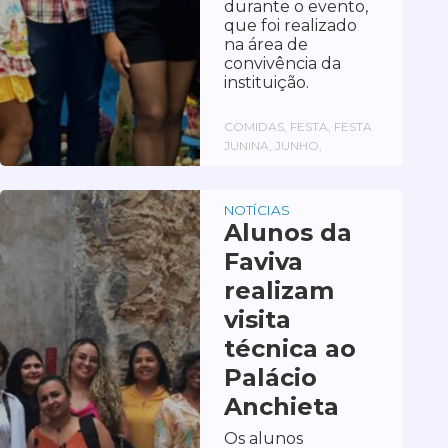
durante o evento,
que foi realizado
na área de
convivência da
instituição.
COMIDAS, FESTA, FESTA
JUNINA, JUNHO,
NOTÍCIAS
Alunos da
Faviva
realizam
visita
técnica ao
Palácio
Anchieta
Os alunos