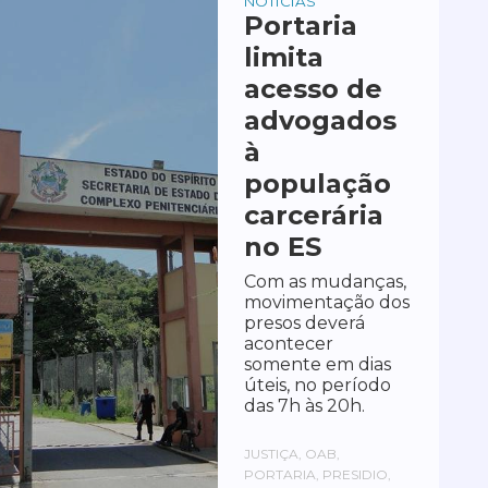
NOTÍCIAS
Portaria
limita
acesso de
advogados
à
população
carcerária
no ES
Com as mudanças,
movimentação dos
presos deverá
acontecer
somente em dias
úteis, no período
das 7h às 20h.
JUSTIÇA, OAB,
PORTARIA, PRESIDIO,