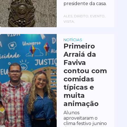
presidente da casa.
ALES, DIREITO, EVENTO,
VISITA,
NOTÍCIAS
Primeiro
Arraiá da
Faviva
contou com
comidas
típicas e
muita
animação
Alunos
aproveitaram o
clima festivo junino