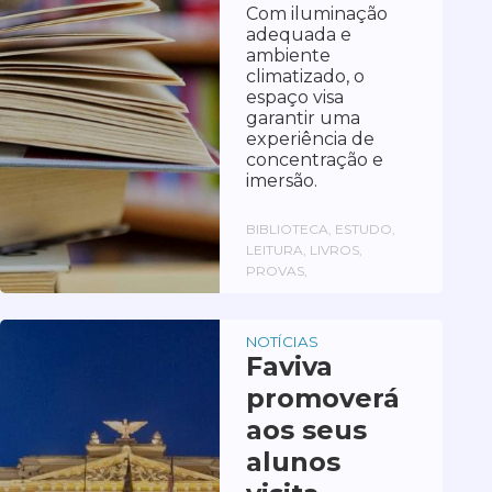
Com iluminação
adequada e
ambiente
climatizado, o
espaço visa
garantir uma
experiência de
concentração e
imersão.
BIBLIOTECA, ESTUDO,
LEITURA, LIVROS,
PROVAS,
NOTÍCIAS
Faviva
promoverá
aos seus
alunos