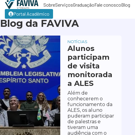
Sobre
Serviços
Graduação
Fale conosco
Blog
Portal Acadêmico
Blog da FAVIVA
NOTÍCIAS
Alunos
participam
de visita
monitorada
a ALES
Além de
conhecerem o
funcionamento da
ALES, os aluno
puderam participar
de palestras e
tiveram uma
audiência com o