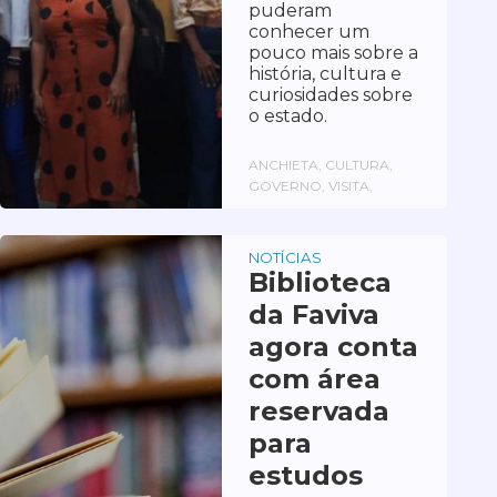
puderam
conhecer um
pouco mais sobre a
história, cultura e
curiosidades sobre
o estado.
ANCHIETA, CULTURA,
GOVERNO, VISITA,
NOTÍCIAS
Biblioteca
da Faviva
agora conta
com área
reservada
para
estudos